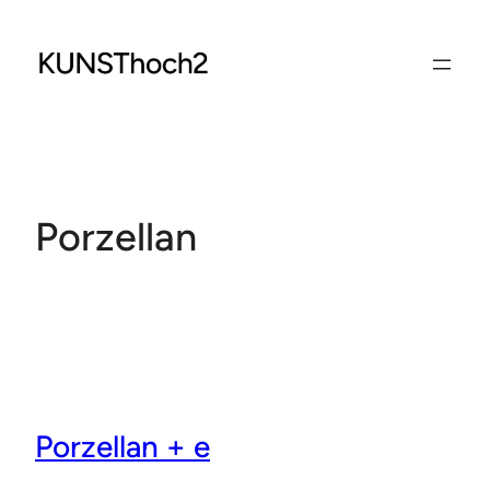
Zum
Inhalt
springen
Porzellan
Porzellan + e