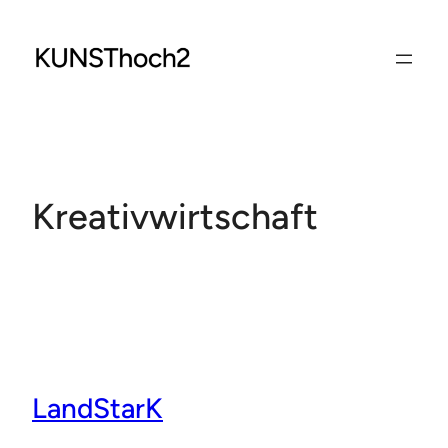
Zum
Inhalt
springen
Kreativwirtschaft
LandStarK