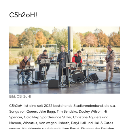
C5h2oH!
Bild: C5h2oH!
C5h2oH! ist eine seit 2022 bestehende Studierendenband, die u.a.
Songs von Queen, Jake Bugg, Tim Bendzko, Dooley Wilson, Hi
Spencer, Cold Play, Sportfreunde Stiller, Christina Aguilera und
Maroon, Wheatus, Von wegen Lisbeth, Daryl Hall und Hall & Oates
covern. Mitwirkende sind derzeit Liam Ewert, Student der Sozialen