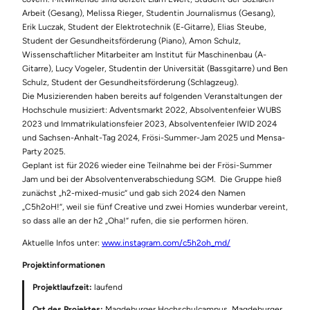
Arbeit (Gesang), Melissa Rieger, Studentin Journalismus (Gesang),
Erik Luczak, Student der Elektrotechnik (E-Gitarre), Elias Steube,
Student der Gesundheitsförderung (Piano), Amon Schulz,
Wissenschaftlicher Mitarbeiter am Institut für Maschinenbau (A-
Gitarre), Lucy Vogeler, Studentin der Universität (Bassgitarre) und Ben
Schulz, Student der Gesundheitsförderung (Schlagzeug).
Die Musizierenden haben bereits auf folgenden Veranstaltungen der
Hochschule musiziert: Adventsmarkt 2022, Absolventenfeier WUBS
2023 und Immatrikulationsfeier 2023, Absolventenfeier IWID 2024
und Sachsen-Anhalt-Tag 2024, Frösi-Summer-Jam 2025 und Mensa-
Party 2025.
Geplant ist für 2026 wieder eine Teilnahme bei der Frösi-Summer
Jam und bei der Absolventenverabschiedung SGM. Die Gruppe hieß
zunächst „h2-mixed-music“ und gab sich 2024 den Namen
„C5h2oH!“, weil sie fünf Creative und zwei Homies wunderbar vereint,
so dass alle an der h2 „Oha!“ rufen, die sie performen hören.
Aktuelle Infos unter:
www.instagram.com/c5h2oh_md/
Projektinformationen
Projektlaufzeit:
laufend
Ort des Projektes:
Magdeburger Hochschulcampus, Magdeburger